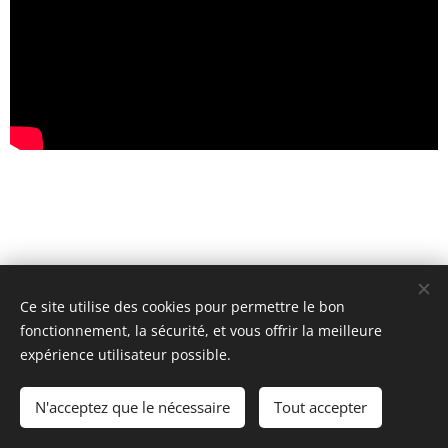
Ce site utilise des cookies pour permettre le bon
fonctionnement, la sécurité, et vous offrir la meilleure
© 2023 Tous droits réservés
expérience utilisateur possible.
LA MAISON BLEUE Rez-Créatif asbl
N'acceptez que le nécessaire
Tout accepter
Optimisé par
Webnode
Cookies